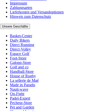
Impressum
Zahlungsarten
Lieferkosten und Versandoptionen
Hinweis zum Datenschutz
Unsere Geschäfte
Basket-Center
Daily Bikers
Direct Running
Direct-Volley
Espace Golf
Foot-Store
Galopp-Store
Golf and co
Handball-Store
House of Rugby
La sellerie de Maé
Made in Paradis
Nauti-wave
On-Fight
Padel-Expert
Pecheur-Store
Pet and Garden