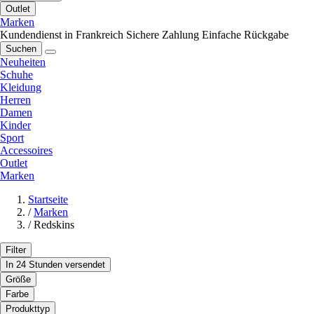
Outlet
Marken
Kundendienst in Frankreich
Sichere Zahlung
Einfache Rückgabe
Suchen
Neuheiten
Schuhe
Kleidung
Herren
Damen
Kinder
Sport
Accessoires
Outlet
Marken
Startseite
/
Marken
/
Redskins
Filter
In 24 Stunden versendet
Größe
Farbe
Produkttyp