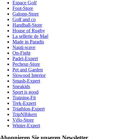
Espace Golf
Foot-Store
Galopp-Store
Golf and co
Handball-Store
House of Rugby
La sellerie de Maé
Made in Paradis
Nauti-wave
On-Fight
Padel-Expert
Pecheur-Store
Pet and Garden
Slowood Interior
Smash-Expert
Sneakids
Sport is good
Training-Fit
Trek-Expert
Triathlon-Expert
TripNBikers
Vélo-Store
Winter-Expert
Abonnieren Sie unseren Newsletter