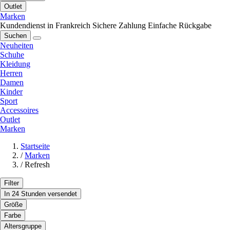
Outlet
Marken
Kundendienst in Frankreich
Sichere Zahlung
Einfache Rückgabe
Suchen
Neuheiten
Schuhe
Kleidung
Herren
Damen
Kinder
Sport
Accessoires
Outlet
Marken
Startseite
/
Marken
/
Refresh
Filter
In 24 Stunden versendet
Größe
Farbe
Altersgruppe