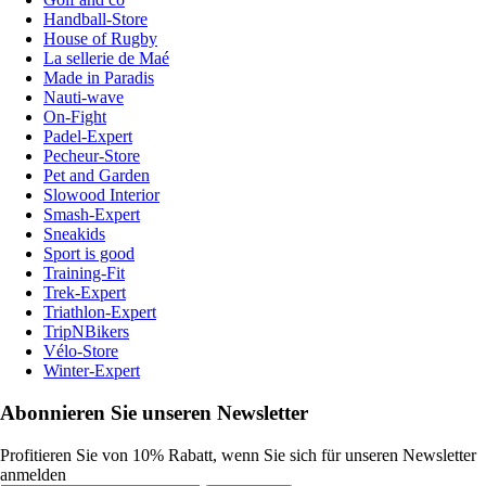
Handball-Store
House of Rugby
La sellerie de Maé
Made in Paradis
Nauti-wave
On-Fight
Padel-Expert
Pecheur-Store
Pet and Garden
Slowood Interior
Smash-Expert
Sneakids
Sport is good
Training-Fit
Trek-Expert
Triathlon-Expert
TripNBikers
Vélo-Store
Winter-Expert
Abonnieren Sie unseren Newsletter
Profitieren Sie von 10% Rabatt, wenn Sie sich für unseren Newsletter
anmelden