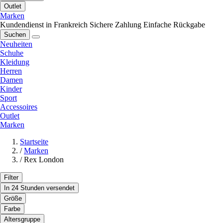
Outlet
Marken
Kundendienst in Frankreich
Sichere Zahlung
Einfache Rückgabe
Suchen
Neuheiten
Schuhe
Kleidung
Herren
Damen
Kinder
Sport
Accessoires
Outlet
Marken
Startseite
/
Marken
/
Rex London
Filter
In 24 Stunden versendet
Größe
Farbe
Altersgruppe