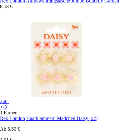
Rex London
Aufbewahrungstasche Jumbo Butterfly Garden
8,58 €
24h
+-3
1 Farben
Rex London
Haarklammern Mädchen Daisy (x2)
Ab
5,50 €
4,91 €