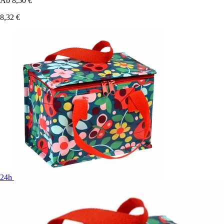
Ab
8,50 €
8,32 €
24h