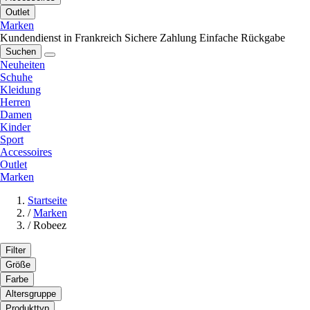
Outlet
Marken
Kundendienst in Frankreich
Sichere Zahlung
Einfache Rückgabe
Suchen
Neuheiten
Schuhe
Kleidung
Herren
Damen
Kinder
Sport
Accessoires
Outlet
Marken
Startseite
/
Marken
/
Robeez
Filter
Größe
Farbe
Altersgruppe
Produkttyp