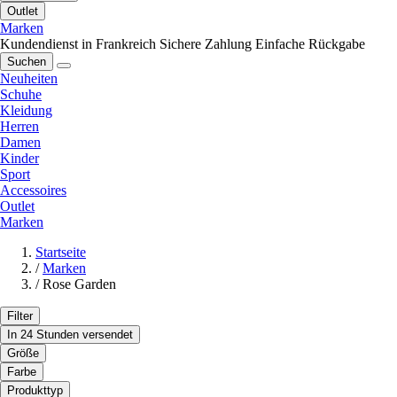
Outlet
Marken
Kundendienst in Frankreich
Sichere Zahlung
Einfache Rückgabe
Suchen
Neuheiten
Schuhe
Kleidung
Herren
Damen
Kinder
Sport
Accessoires
Outlet
Marken
Startseite
/
Marken
/
Rose Garden
Filter
In 24 Stunden versendet
Größe
Farbe
Produkttyp