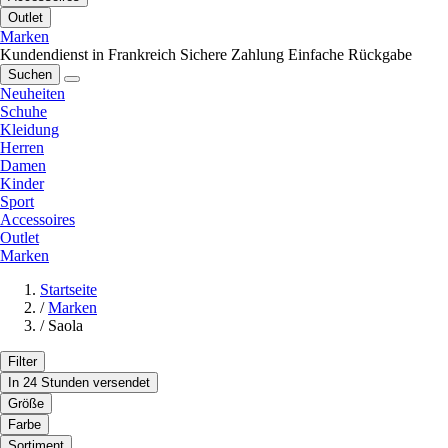
Outlet
Marken
Kundendienst in Frankreich
Sichere Zahlung
Einfache Rückgabe
Suchen
Neuheiten
Schuhe
Kleidung
Herren
Damen
Kinder
Sport
Accessoires
Outlet
Marken
Startseite
/
Marken
/
Saola
Filter
In 24 Stunden versendet
Größe
Farbe
Sortiment