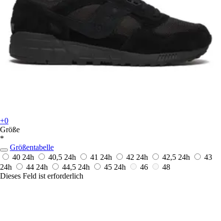
+0
Größe
*
Größentabelle
40
24h
40,5
24h
41
24h
42
24h
42,5
24h
43
24h
44
24h
44,5
24h
45
24h
46
48
Dieses Feld ist erforderlich