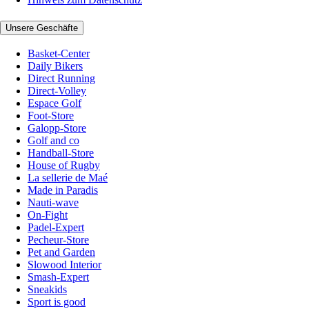
Unsere Geschäfte
Basket-Center
Daily Bikers
Direct Running
Direct-Volley
Espace Golf
Foot-Store
Galopp-Store
Golf and co
Handball-Store
House of Rugby
La sellerie de Maé
Made in Paradis
Nauti-wave
On-Fight
Padel-Expert
Pecheur-Store
Pet and Garden
Slowood Interior
Smash-Expert
Sneakids
Sport is good