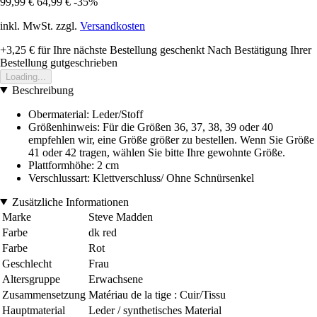
99,99 €
64,99 €
-35%
inkl. MwSt. zzgl.
Versandkosten
+3,25 €
für Ihre nächste Bestellung geschenkt
Nach Bestätigung Ihrer
Bestellung gutgeschrieben
Loading...
Beschreibung
Obermaterial: Leder/Stoff
Größenhinweis: Für die Größen 36, 37, 38, 39 oder 40
empfehlen wir, eine Größe größer zu bestellen. Wenn Sie Größe
41 oder 42 tragen, wählen Sie bitte Ihre gewohnte Größe.
Plattformhöhe: 2 cm
Verschlussart: Klettverschluss/ Ohne Schnürsenkel
Zusätzliche Informationen
Marke
Steve Madden
Farbe
dk red
Farbe
Rot
Geschlecht
Frau
Altersgruppe
Erwachsene
Zusammensetzung
Matériau de la tige : Cuir/Tissu
Hauptmaterial
Leder / synthetisches Material