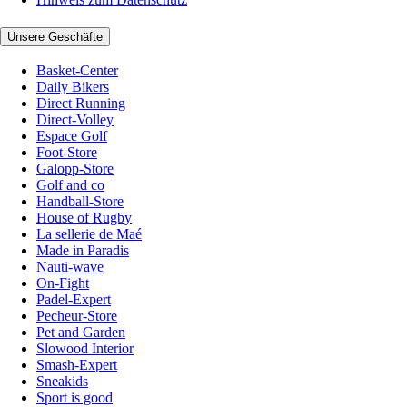
Unsere Geschäfte
Basket-Center
Daily Bikers
Direct Running
Direct-Volley
Espace Golf
Foot-Store
Galopp-Store
Golf and co
Handball-Store
House of Rugby
La sellerie de Maé
Made in Paradis
Nauti-wave
On-Fight
Padel-Expert
Pecheur-Store
Pet and Garden
Slowood Interior
Smash-Expert
Sneakids
Sport is good