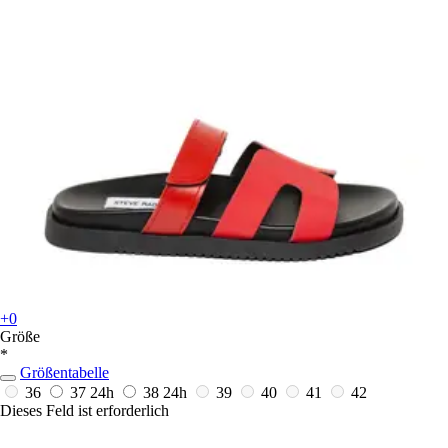
+0
Größe
*
Größentabelle
36
37
24h
38
24h
39
40
41
42
Dieses Feld ist erforderlich