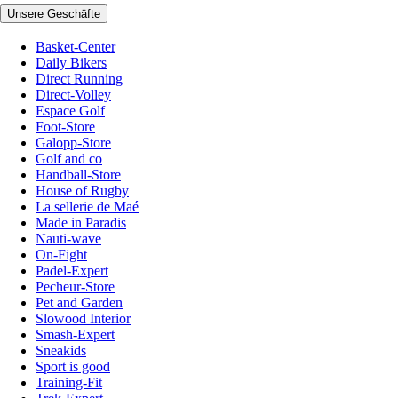
Unsere Geschäfte
Basket-Center
Daily Bikers
Direct Running
Direct-Volley
Espace Golf
Foot-Store
Galopp-Store
Golf and co
Handball-Store
House of Rugby
La sellerie de Maé
Made in Paradis
Nauti-wave
On-Fight
Padel-Expert
Pecheur-Store
Pet and Garden
Slowood Interior
Smash-Expert
Sneakids
Sport is good
Training-Fit