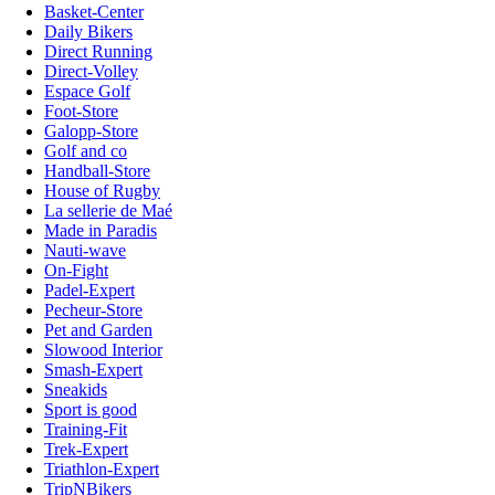
Basket-Center
Daily Bikers
Direct Running
Direct-Volley
Espace Golf
Foot-Store
Galopp-Store
Golf and co
Handball-Store
House of Rugby
La sellerie de Maé
Made in Paradis
Nauti-wave
On-Fight
Padel-Expert
Pecheur-Store
Pet and Garden
Slowood Interior
Smash-Expert
Sneakids
Sport is good
Training-Fit
Trek-Expert
Triathlon-Expert
TripNBikers