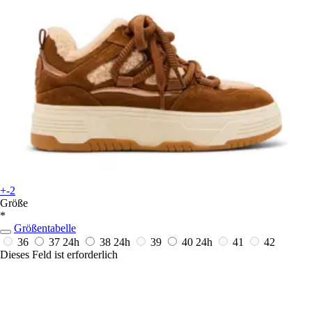
+-2
Größe
*
Größentabelle
36
37
24h
38
24h
39
40
24h
41
42
Dieses Feld ist erforderlich