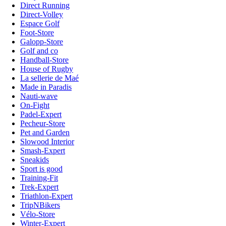
Direct Running
Direct-Volley
Espace Golf
Foot-Store
Galopp-Store
Golf and co
Handball-Store
House of Rugby
La sellerie de Maé
Made in Paradis
Nauti-wave
On-Fight
Padel-Expert
Pecheur-Store
Pet and Garden
Slowood Interior
Smash-Expert
Sneakids
Sport is good
Training-Fit
Trek-Expert
Triathlon-Expert
TripNBikers
Vélo-Store
Winter-Expert