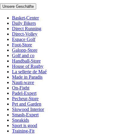
Unsere Geschäfte
Basket-Center
Daily Bikers
Direct Running
Direct-Volley
Espace Golf
Foot-Store
Galopp-Store
Golf and co
Handball-Store
House of Rugby
La sellerie de Maé
Made in Paradis
Nauti-wave
On-Fight
Padel-Expert
Pecheur-Store
Pet and Garden
Slowood Interior
Smash-Expert
Sneakids
Sport is good
Training-Fit