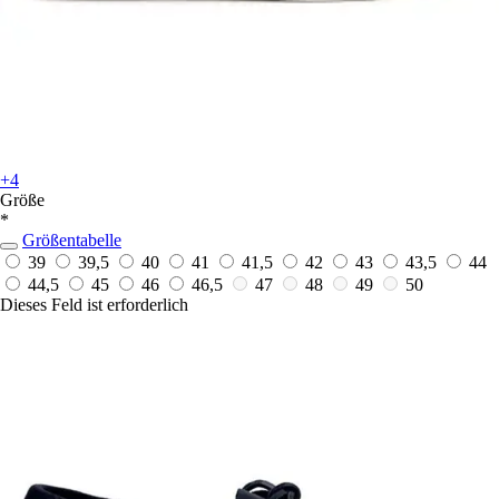
+4
Größe
*
Größentabelle
39
39,5
40
41
41,5
42
43
43,5
44
44,5
45
46
46,5
47
48
49
50
Dieses Feld ist erforderlich