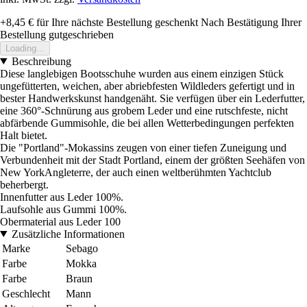
+8,45 €
für Ihre nächste Bestellung geschenkt
Nach Bestätigung Ihrer
Bestellung gutgeschrieben
Loading...
Beschreibung
Diese langlebigen Bootsschuhe wurden aus einem einzigen Stück
ungefütterten, weichen, aber abriebfesten Wildleders gefertigt und in
bester Handwerkskunst handgenäht. Sie verfügen über ein Lederfutter,
eine 360°-Schnürung aus grobem Leder und eine rutschfeste, nicht
abfärbende Gummisohle, die bei allen Wetterbedingungen perfekten
Halt bietet.
Die "Portland"-Mokassins zeugen von einer tiefen Zuneigung und
Verbundenheit mit der Stadt Portland, einem der größten Seehäfen von
New YorkAngleterre, der auch einen weltberühmten Yachtclub
beherbergt.
Innenfutter aus Leder 100%.
Laufsohle aus Gummi 100%.
Obermaterial aus Leder 100
Zusätzliche Informationen
Marke
Sebago
Farbe
Mokka
Farbe
Braun
Geschlecht
Mann