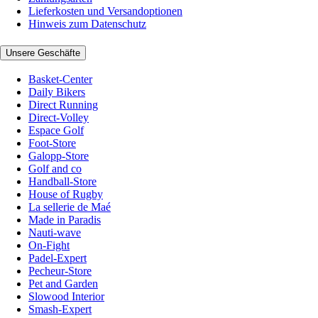
Lieferkosten und Versandoptionen
Hinweis zum Datenschutz
Unsere Geschäfte
Basket-Center
Daily Bikers
Direct Running
Direct-Volley
Espace Golf
Foot-Store
Galopp-Store
Golf and co
Handball-Store
House of Rugby
La sellerie de Maé
Made in Paradis
Nauti-wave
On-Fight
Padel-Expert
Pecheur-Store
Pet and Garden
Slowood Interior
Smash-Expert