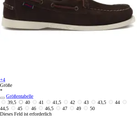
+4
Größe
*
Größentabelle
39,5
40
41
41,5
42
43
43,5
44
44,5
45
46
46,5
47
49
50
Dieses Feld ist erforderlich