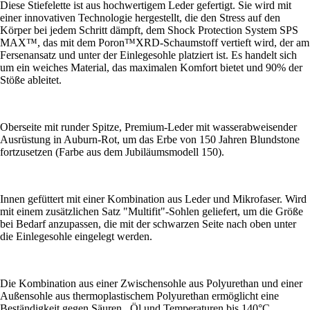
Diese Stiefelette ist aus hochwertigem Leder gefertigt. Sie wird mit
einer innovativen Technologie hergestellt, die den Stress auf den
Körper bei jedem Schritt dämpft, dem Shock Protection System SPS
MAX™, das mit dem Poron™XRD-Schaumstoff vertieft wird, der am
Fersenansatz und unter der Einlegesohle platziert ist. Es handelt sich
um ein weiches Material, das maximalen Komfort bietet und 90% der
Stöße ableitet.
Oberseite mit runder Spitze, Premium-Leder mit wasserabweisender
Ausrüstung in Auburn-Rot, um das Erbe von 150 Jahren Blundstone
fortzusetzen (Farbe aus dem Jubiläumsmodell 150).
Innen gefüttert mit einer Kombination aus Leder und Mikrofaser. Wird
mit einem zusätzlichen Satz "Multifit"-Sohlen geliefert, um die Größe
bei Bedarf anzupassen, die mit der schwarzen Seite nach oben unter
die Einlegesohle eingelegt werden.
Die Kombination aus einer Zwischensohle aus Polyurethan und einer
Außensohle aus thermoplastischem Polyurethan ermöglicht eine
Beständigkeit gegen Säuren , Öl und Temperaturen bis 140°C.