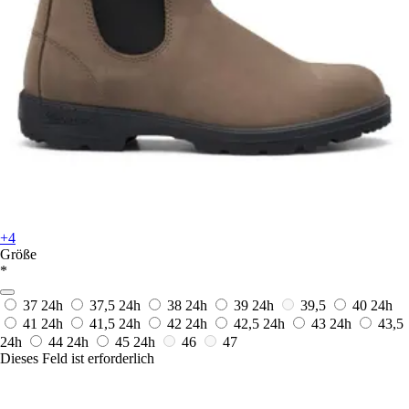
+4
Größe
*
37
24h
37,5
24h
38
24h
39
24h
39,5
40
24h
41
24h
41,5
24h
42
24h
42,5
24h
43
24h
43,5
24h
44
24h
45
24h
46
47
Dieses Feld ist erforderlich