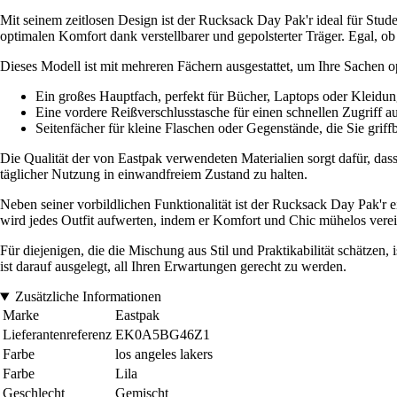
Mit seinem zeitlosen Design ist der Rucksack Day Pak'r ideal für Studen
optimalen Komfort dank verstellbarer und gepolsterter Träger. Egal, ob 
Dieses Modell ist mit mehreren Fächern ausgestattet, um Ihre Sachen op
Ein großes Hauptfach, perfekt für Bücher, Laptops oder Kleidun
Eine vordere Reißverschlusstasche für einen schnellen Zugriff au
Seitenfächer für kleine Flaschen oder Gegenstände, die Sie griff
Die Qualität der von Eastpak verwendeten Materialien sorgt dafür, dass 
täglicher Nutzung in einwandfreiem Zustand zu halten.
Neben seiner vorbildlichen Funktionalität ist der Rucksack Day Pak'r 
wird jedes Outfit aufwerten, indem er Komfort und Chic mühelos verei
Für diejenigen, die die Mischung aus Stil und Praktikabilität schätze
ist darauf ausgelegt, all Ihren Erwartungen gerecht zu werden.
Zusätzliche Informationen
Marke
Eastpak
Lieferantenreferenz
EK0A5BG46Z1
Farbe
los angeles lakers
Farbe
Lila
Geschlecht
Gemischt