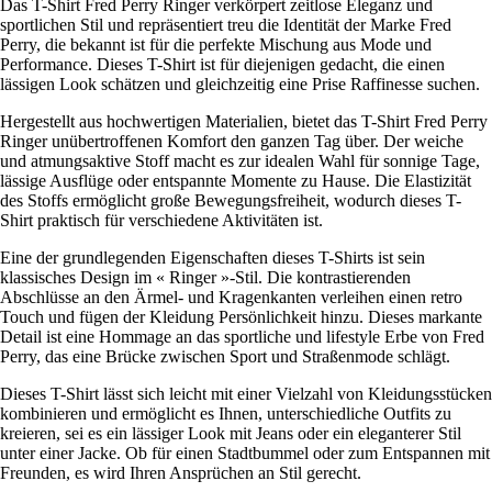
Das T-Shirt Fred Perry Ringer verkörpert zeitlose Eleganz und
sportlichen Stil und repräsentiert treu die Identität der Marke Fred
Perry, die bekannt ist für die perfekte Mischung aus Mode und
Performance. Dieses T-Shirt ist für diejenigen gedacht, die einen
lässigen Look schätzen und gleichzeitig eine Prise Raffinesse suchen.
Hergestellt aus hochwertigen Materialien, bietet das T-Shirt Fred Perry
Ringer unübertroffenen Komfort den ganzen Tag über. Der weiche
und atmungsaktive Stoff macht es zur idealen Wahl für sonnige Tage,
lässige Ausflüge oder entspannte Momente zu Hause. Die Elastizität
des Stoffs ermöglicht große Bewegungsfreiheit, wodurch dieses T-
Shirt praktisch für verschiedene Aktivitäten ist.
Eine der grundlegenden Eigenschaften dieses T-Shirts ist sein
klassisches Design im « Ringer »-Stil. Die kontrastierenden
Abschlüsse an den Ärmel- und Kragenkanten verleihen einen retro
Touch und fügen der Kleidung Persönlichkeit hinzu. Dieses markante
Detail ist eine Hommage an das sportliche und lifestyle Erbe von Fred
Perry, das eine Brücke zwischen Sport und Straßenmode schlägt.
Dieses T-Shirt lässt sich leicht mit einer Vielzahl von Kleidungsstücken
kombinieren und ermöglicht es Ihnen, unterschiedliche Outfits zu
kreieren, sei es ein lässiger Look mit Jeans oder ein eleganterer Stil
unter einer Jacke. Ob für einen Stadtbummel oder zum Entspannen mit
Freunden, es wird Ihren Ansprüchen an Stil gerecht.