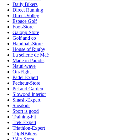
Daily Bikers
Direct Running
Direct-Volley
Espace Golf
Foot-Store
Galopp-Store
Golf and co
Handball-Store
House of Rugby
La sellerie de Maé
Made in Paradis
Nauti-wave
On-Fight
Padel-Expert
Pecheur-Store
Pet and Garden
Slowood Interior
Smash-Expert
Sneakids
Sport is good
Training-Fit
Trek-Expert
Triathlon-Expert
TripNBikers
Vélo-Store