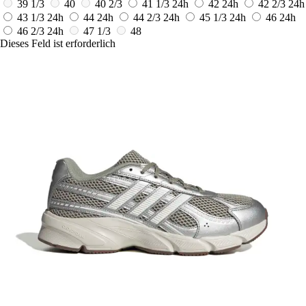
39 1/3
40
40 2/3
41 1/3
24h
42
24h
42 2/3
24h
43 1/3
24h
44
24h
44 2/3
24h
45 1/3
24h
46
24h
46 2/3
24h
47 1/3
48
Dieses Feld ist erforderlich