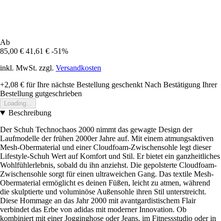
Ab
85,00 €
41,61 €
-51%
inkl. MwSt. zzgl.
Versandkosten
+2,08 €
für Ihre nächste Bestellung geschenkt
Nach Bestätigung Ihrer
Bestellung gutgeschrieben
Loading...
Beschreibung
Der Schuh Technochaos 2000 nimmt das gewagte Design der
Laufmodelle der frühen 2000er Jahre auf. Mit einem atmungsaktiven
Mesh-Obermaterial und einer Cloudfoam-Zwischensohle legt dieser
Lifestyle-Schuh Wert auf Komfort und Stil. Er bietet ein ganzheitliches
Wohlfühlerlebnis, sobald du ihn anziehst. Die gepolsterte Cloudfoam-
Zwischensohle sorgt für einen ultraweichen Gang. Das textile Mesh-
Obermaterial ermöglicht es deinen Füßen, leicht zu atmen, während
die skulptierte und voluminöse Außensohle ihren Stil unterstreicht.
Diese Hommage an das Jahr 2000 mit avantgardistischem Flair
verbindet das Erbe von adidas mit moderner Innovation. Ob
kombiniert mit einer Jogginghose oder Jeans, im Fitnessstudio oder in