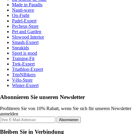
Made in Paradis
Nauti-wave
On-Fight
Padel-Expert
Pecheur-Store
Pet and Garden
Slowood Interior
Smash-Expert
Sneakids
Sport is good
Training-Fit
Trek-Expert
Triathlon-Expert
TripNBikers
Vélo-Store
Winter-Expert
Abonnieren Sie unseren Newsletter
Profitieren Sie von 10% Rabatt, wenn Sie sich für unseren Newsletter
anmelden
Abonnieren
Bleiben Sie in Verbindung