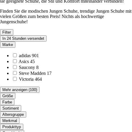
sie geeignete Schuhe, die Stil und Komfort miteinander verbinden!
Finden Sie die modischen Jungen Schuhe, trendige Jungen Schuhe mit
vielen Größen zum besten Preis! Nichts als hochwertige
Jungenschuhe!
Filter
In 24 Stunden versendet
Marke
adidas
901
Asics
45
Saucony
8
Steve Madden
17
Victoria
464
Mehr anzeigen
(100)
Größe
Farbe
Sortiment
Altersgruppe
Merkmal
Produkttyp