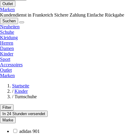
Outlet
Marken
Kundendienst in Frankreich
Sichere Zahlung
Einfache Rückgabe
Suchen
Neuheiten
Schuhe
Kleidung
Herren
Damen
Kinder
Sport
Accessoires
Outlet
Marken
Startseite
/
Kinder
/
Turnschuhe
Filter
In 24 Stunden versendet
Marke
adidas
901