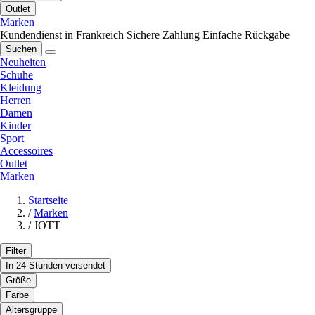
Outlet
Marken
Kundendienst in Frankreich
Sichere Zahlung
Einfache Rückgabe
Suchen
Neuheiten
Schuhe
Kleidung
Herren
Damen
Kinder
Sport
Accessoires
Outlet
Marken
Startseite
/
Marken
/
JOTT
Filter
In 24 Stunden versendet
Größe
Farbe
Altersgruppe