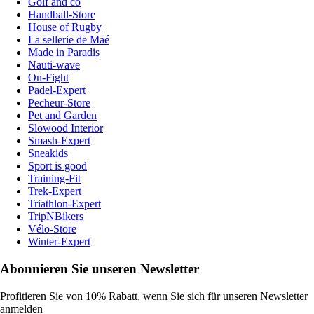
Golf and co
Handball-Store
House of Rugby
La sellerie de Maé
Made in Paradis
Nauti-wave
On-Fight
Padel-Expert
Pecheur-Store
Pet and Garden
Slowood Interior
Smash-Expert
Sneakids
Sport is good
Training-Fit
Trek-Expert
Triathlon-Expert
TripNBikers
Vélo-Store
Winter-Expert
Abonnieren Sie unseren Newsletter
Profitieren Sie von 10% Rabatt, wenn Sie sich für unseren Newsletter
anmelden