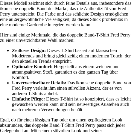
Dieses Modell zeichnet sich durch feine Details aus, insbesondere das
ikonische doppelte Band der Marke, das die Authentizität von Fred
Perry unterstreicht. Die Farbe und das schlichte Design ermöglichen
eine außergewöhnliche Vielseitigkeit, da dieses Stück problemlos in
eine moderne Garderobe integriert werden kann.
Hier sind einige Merkmale, die das doppelte Band-T-Shirt Fred Perry
zu einer unverzichtbaren Wahl machen:
Zeitloses Design:
Dieses T-Shirt basiert auf klassischen
Modetrends und bringt gleichzeitig einen modernen Touch, der
den aktuellen Trends entspricht.
Optimaler Komfort:
Hergestellt aus einem weichen und
atmungsaktiven Stoff, garantiert es den ganzen Tag über
Komfort.
Unverwechselbare Details:
Das ikonische doppelte Band von
Fred Perry verleiht ihm einen stilvollen Akzent, der es von
anderen T-Shirts abhebt.
Einfache Pflege:
Dieses T-Shirt ist so konzipiert, dass es leicht
gewaschen werden kann und sein neuwertiges Aussehen auch
nach mehreren Verwendungen behält.
Egal, ob für einen lässigen Tag oder um einen gepflegteren Look
abzurunden, das doppelte Band-T-Shirt Fred Perry passt sich jeder
Gelegenheit an. Mit seinem stilvollen Look und seiner