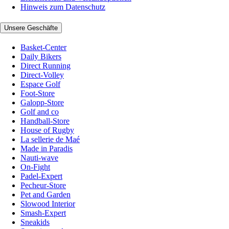
Hinweis zum Datenschutz
Unsere Geschäfte
Basket-Center
Daily Bikers
Direct Running
Direct-Volley
Espace Golf
Foot-Store
Galopp-Store
Golf and co
Handball-Store
House of Rugby
La sellerie de Maé
Made in Paradis
Nauti-wave
On-Fight
Padel-Expert
Pecheur-Store
Pet and Garden
Slowood Interior
Smash-Expert
Sneakids