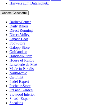
Hinweis zum Datenschutz
Unsere Geschäfte
Basket-Center
Daily Bikers
Direct Running
Direct-Volley
Espace Golf
Foot-Store
Galopp-Store
Golf and co
Handball-Store
House of Rugby
La sellerie de Maé
Made in Paradis
Nauti-wave
On-Fight
Padel-Expert
Pecheur-Store
Pet and Garden
Slowood Interior
Smash-Expert
Sneakids