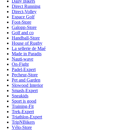
Daily Bikers
Direct Running
Direct-Volley
Espace Golf
Foot-Store
Galopp-Store
Golf and co
Handball-Store
House of Rugby
La sellerie de Maé
Made in Paradis
Nauti-wave
On-Fight
Padel-Expert
Pecheur-Store
Pet and Garden
Slowood Interior
Smash-Expert
Sneakids
Sport is good
Training-Fit
Trek-Expert
Triathlon-Expert
TripNBikers
Vélo-Store