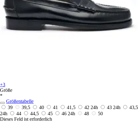
+3
Größe
*
Größentabelle
39
39,5
40
41
41,5
42
24h
43
24h
43,5
24h
44
44,5
45
46
24h
48
50
Dieses Feld ist erforderlich