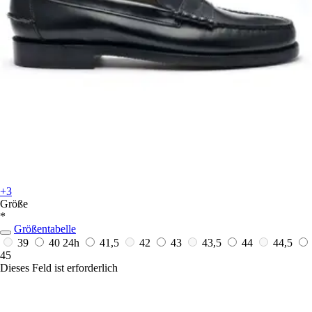
+3
Größe
*
Größentabelle
39
40
24h
41,5
42
43
43,5
44
44,5
45
Dieses Feld ist erforderlich