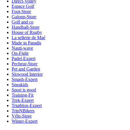
Direct-Volley
Espace Golf
Foot-Store
Galopp-Store
Golf and co
Handball-Store
House of Rugby
La sellerie de Maé
Made in Paradis
Nauti-wave
On-Fight
Padel-Expert
Pecheur-Store
Pet and Garden
Slowood Interior
Smash-Expert
Sneakids
Sport is good
Training-Fit
Trek-Expert
Triathlon-Expert
TripNBikers
Vélo-Store
Winter-Expert