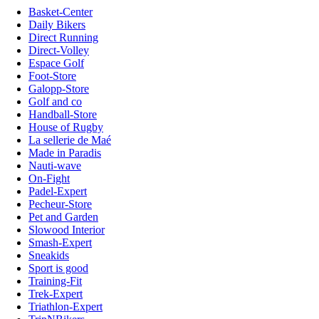
Basket-Center
Daily Bikers
Direct Running
Direct-Volley
Espace Golf
Foot-Store
Galopp-Store
Golf and co
Handball-Store
House of Rugby
La sellerie de Maé
Made in Paradis
Nauti-wave
On-Fight
Padel-Expert
Pecheur-Store
Pet and Garden
Slowood Interior
Smash-Expert
Sneakids
Sport is good
Training-Fit
Trek-Expert
Triathlon-Expert