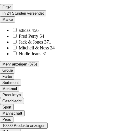
Filter
In 24 Stunden versendet
Marke
adidas
456
Fred Perry
54
Jack & Jones
371
Mitchell & Ness
24
Nudie Jeans
31
Mehr anzeigen
(376)
Größe
Farbe
Sortiment
Merkmal
Produkttyp
Geschlecht
Sport
Mannschaft
Preis
10000 Produkte anzeigen