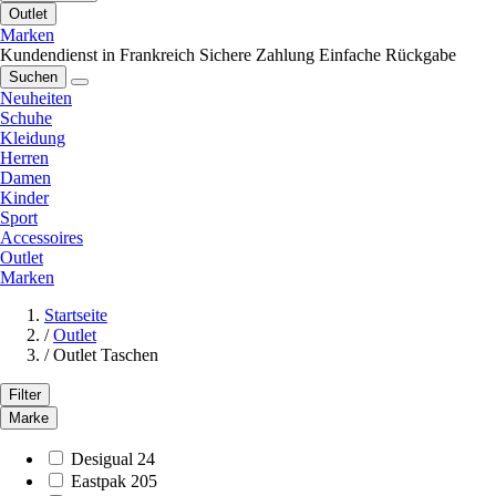
Outlet
Marken
Kundendienst in Frankreich
Sichere Zahlung
Einfache Rückgabe
Suchen
Neuheiten
Schuhe
Kleidung
Herren
Damen
Kinder
Sport
Accessoires
Outlet
Marken
Startseite
/
Outlet
/
Outlet Taschen
Filter
Marke
Desigual
24
Eastpak
205