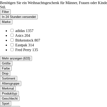
Benötigen Sie ein Weihnachtsgeschenk für Männer, Frauen oder Kinde
Stil.
Filter
In 24 Stunden versendet
Marke
adidas
1357
Asics
204
Birkenstock
807
Eastpak
314
Fred Perry
135
Mehr anzeigen
(633)
Größe
Farbe
Drop
Sortiment
Altersgruppe
Merkmal
Produkttyp
Geschlecht
Sport